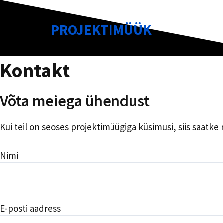
Skip
to
PROJEKTIMÜÜK
content
Kontakt
Võta meiega ühendust
Kui teil on seoses projektimüügiga küsimusi, siis saatk
Nimi
E-posti aadress